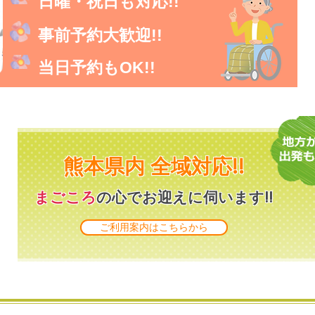
日曜・祝日も対応!!
事前予約大歓迎!!
当日予約もOK!!
熊本県内 全域対応!!
まごころ
の心でお迎えに伺います!!
ご利用案内はこちらから